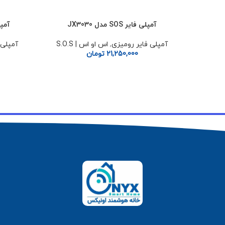
آمپلی فایر SOS مدل JX3030
آمپلی فا
افزودن به سبد خرید
افزودن به 
آمپلی فایر رومیزی
,
اس او اس | S.O.S
آمپلی 
21,250,000
تومان