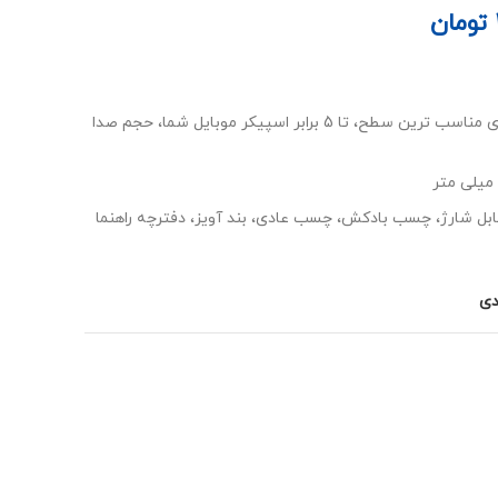
تومان
توان خروجی: 3 وات (با چساندن روی مناسب ترین سطح، تا 5 برابر اسپیکر موبایل شما، حجم صدا
ابل شارژ، چسب بادکش، چسب عادی، بند آویز، دفترچه راهنما
دی