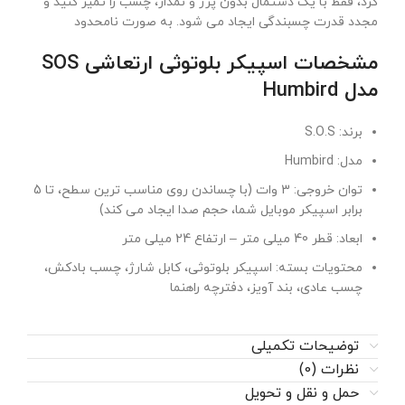
کرد، فقط با یک دستمال بدون پرز و نمدار، چسب را تمیز کنید و
مجدد قدرت چسبندگی ایجاد می شود. به صورت نامحدود
مشخصات اسپیکر بلوتوثی ارتعاشی SOS
مدل Humbird
برند: S.O.S
مدل: Humbird
توان خروجی: 3 وات (با چساندن روی مناسب ترین سطح، تا 5
برابر اسپیکر موبایل شما، حجم صدا ایجاد می کند)
ابعاد: قطر 40 میلی متر – ارتفاع 24 میلی متر
محتویات بسته: اسپیکر بلوتوثی، کابل شارژ، چسب بادکش،
چسب عادی، بند آویز، دفترچه راهنما
توضیحات تکمیلی
نظرات (0)
حمل و نقل و تحویل