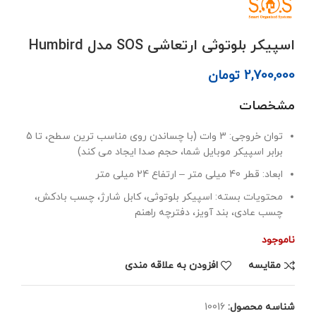
اسپیکر بلوتوثی ارتعاشی SOS مدل Humbird
2,700,000
تومان
مشخصات
توان خروجی: 3 وات (با چساندن روی مناسب ترین سطح، تا 5
برابر اسپیکر موبایل شما، حجم صدا ایجاد می کند)
ابعاد: قطر 40 میلی متر – ارتفاع 24 میلی متر
محتویات بسته: اسپیکر بلوتوثی، کابل شارژ، چسب بادکش،
چسب عادی، بند آویز، دفترچه راهنم
ناموجود
مقايسه
افزودن به علاقه مندی
شناسه محصول:
10016