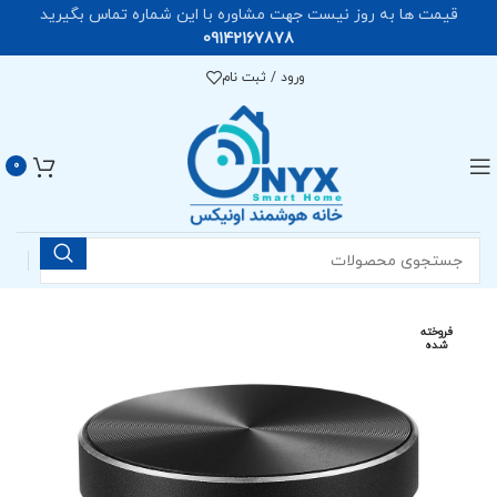
قیمت ها به روز نیست جهت مشاوره با این شماره تماس بگیرید
09142167878
ورود / ثبت نام
0
فروخته
شده