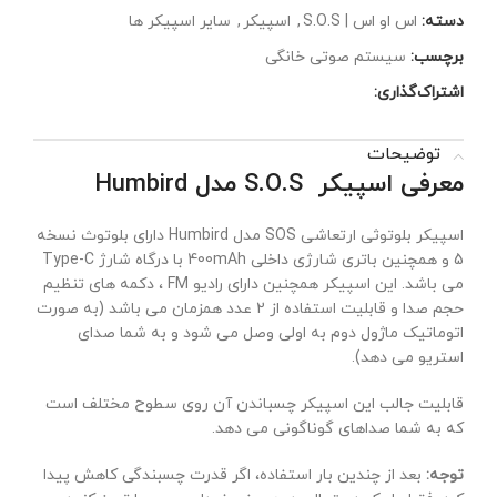
دسته:
اس او اس | S.O.S
,
اسپیکر
,
سایر اسپیکر ها
برچسب:
سیستم صوتی خانگی
اشتراک‌گذاری:
توضیحات
معرفی اسپیکر S.O.S مدل Humbird
اسپیکر بلوتوثی ارتعاشی SOS مدل Humbird دارای بلوتوث نسخه
5 و همچنین باتری شارژی داخلی 400mAh با درگاه شارژ Type-C
می باشد. این اسپیکر همچنین دارای رادیو FM ، دکمه های تنظیم
حجم صدا و قابلیت استفاده از 2 عدد همزمان می باشد (به صورت
اتوماتیک ماژول دوم به اولی وصل می شود و به شما صدای
استریو می دهد).
قابلیت جالب این اسپیکر چسباندن آن روی سطوح مختلف است
که به شما صداهای گوناگونی می دهد.
توجه:
بعد از چندین بار استفاده، اگر قدرت چسبندگی کاهش پیدا