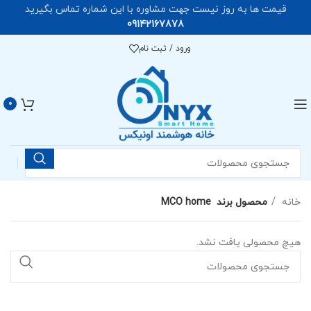
قیمت ها به روز نیست جهت مشاوره با این شماره تماس بگیرید
09142167878
ورود / ثبت نام
0
خانه
محصول برند
MCO home
هیچ محصولی یافت نشد.