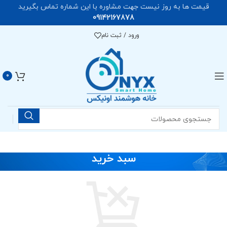
قیمت ها به روز نیست جهت مشاوره با این شماره تماس بگیرید
09142167878
ورود / ثبت نام
0
سبد خرید