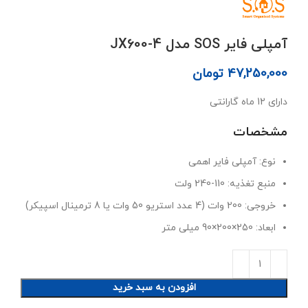
آمپلی فایر SOS مدل JX600-4
47,250,000
تومان
دارای 12 ماه گارانتی
مشخصات
نوع: آمپلی فایر اهمی
منبع تغذیه: 110-240 ولت
خروجی: 200 وات (4 عدد استریو 50 وات یا 8 ترمینال اسپیکر)
ابعاد: 250×200×90 میلی متر
افزودن به سبد خرید