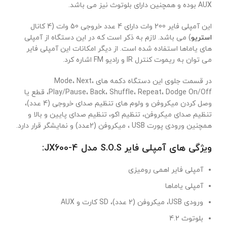
AUX بوده و همچنین دارای بلوتوث نیز می باشد.
این آمپلی فایر 200 وات دارای 4 عدد خروجی 50 وات (4 کانال
استریو
) می باشد. لازم به ذکر است که در این دستگاه از آمپلی
های یاماها استفاده شده است. از دیگر امکانات این آمپلی فایر
می توان به ریموت کنترل IR و رادیو FM اشاره کرد.
در قسمت جلوی این دستگاه دکمه های Mode، Next،
Play/Pause، Back، Shuffle، Repeat، Dodge On/Off، قطع یا
وصل کردن میکروفن و ولوم های تنظیم صدای خروجی (4 عدد)،
تنظیم صدای میکروفن، تنظیم اکو، تنظیم صدای پایین و بالا و
همچنین ورودی پورت USB ، میکروفن (2عدد) و نمایشگر قرار دارد.
ویژگی های آمپلی فایر S.O.S مدل JX600-4:
آمپلی فایر اهمی رومیزی
آمپلی یاماها
ورودی USB، میکروفن (2 عدد)، SD کارت و AUX
بلوتوث 4.2