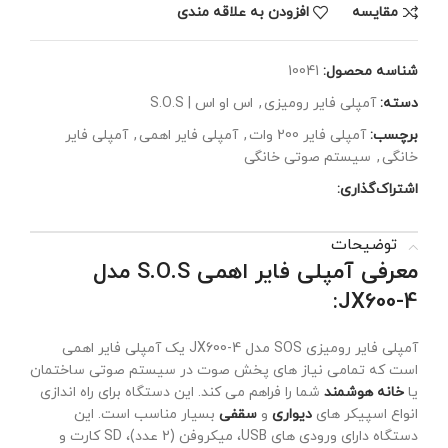
مقايسه
افزودن به علاقه مندی
شناسه محصول:
10041
دسته:
آمپلی فایر رومیزی
,
اس او اس | S.O.S
برچسب:
آمپلی فایر 200 وات
,
آمپلی فایر اهمی
,
آمپلی فایر
خانگی
,
سیستم صوتی خانگی
اشتراک‌گذاری:
توضیحات
معرفی آمپلی فایر اهمی S.O.S مدل
JX600-4:
آمپلی فایر رومیزی SOS مدل JX600-4 یک آمپلی فایر اهمی
است که تمامی نیاز های پخش صوت در سیستم صوتی ساختمان
یا
خانه هوشمند
شما را فراهم می کند. این دستگاه برای راه اندازی
انواع اسپیکر های
دیواری
و
سقفی
بسیار مناسب است. این
دستگاه دارای ورودی های USB، میکروفن (2 عدد)، SD کارت و