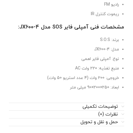
رادیو FM
ریموت کنترل IR
مشخصات فنی آمپلی فایر SOS مدل JX600-4:
برند: S.O.S
مدل: JX600-4
نوع: آمپلی فایر اهمی
منبع تغذیه: 220 ولت AC
خروجی: 200 وات (4 عدد استریو 50 وات)
ابعاد: 250×200×90 میلی متر
توضیحات تکمیلی
نظرات (0)
حمل و نقل و تحویل