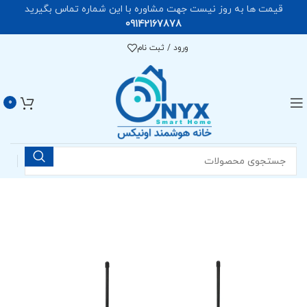
قیمت ها به روز نیست جهت مشاوره با این شماره تماس بگیرید
09142167878
ورود / ثبت نام
0