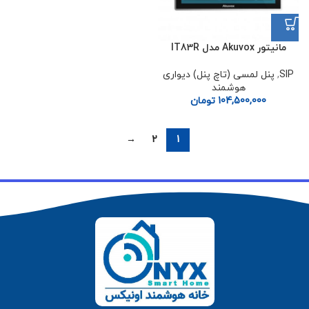
مانیتور Akuvox مدل IT83R
SIP
,
پنل لمسی (تاچ پنل) دیواری
هوشمند
104,500,000
تومان
→
2
1