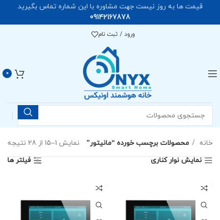
قیمت ها به روز نیست جهت مشاوره با این شماره تماس بگیرید
09142167878
ورود / ثبت نام
0
خانه
محصولات برچسب خورده “مانیتور”
نمایش 1–15 از 28 نتیجه
نمایش نوار کناری
فیلتر ها