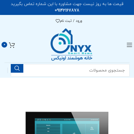
قیمت ها به روز نیست جهت مشاوره با این شماره تماس بگیرید
09142167878
ورود / ثبت نام
0