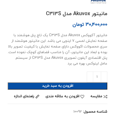
مانیتور Akuvox مدل C313S
30,400,000
تومان
مانیتور آکووکس Akuvox مدل C313S یک تاچ پنل هوشمند با
صفحه نمایش لمسی 7 اینچی می باشد. این مانیتور هوشمند از
سری محصولات اکووکس دارای صفحه نمایش با کیفیت تصویر بالا
بوده و ابعاد این مانیتور، آن را مناسب فضاهای کوچک نموده است.
پنل اقتصادی آیفون تصویری Akuvox مدل C313S از سیستم
عامل لینوکس بهره می برد
افزودن به سبد خرید
مقايسه
افزودن به علاقه مندی
راهنمای اندازه
شناسه محصول:
10092