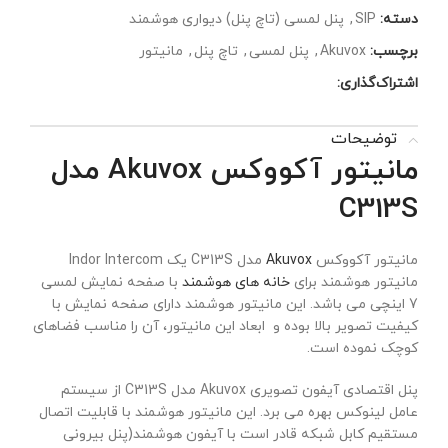
دسته:
SIP
,
پنل لمسی (تاچ پنل) دیواری هوشمند
برچسب:
Akuvox
,
پنل لمسی
,
تاچ پنل
,
مانیتور
اشتراک‌گذاری:
توضیحات
مانیتور آکووکس Akuvox مدل
C313S
مانیتور آکووکس
Akuvox
مدل C313S یک Indor Intercom
مانیتور هوشمند برای
خانه های هوشمند
با صفحه نمایش لمسی
7 اینچی می باشد. این مانیتور هوشمند دارای صفحه نمایش با
کیفیت تصویر بالا بوده و ابعاد این مانیتور، آن را مناسب فضاهای
کوچک نموده است.
پنل اقتصادی آیفون تصویری Akuvox مدل C313S از سیستم
عامل لینوکس بهره می برد. این مانیتور هوشمند
با قابلیت اتصال
مستقیم کابل شبکه قادر است با آیفون هوشمند(پنل بیرونی