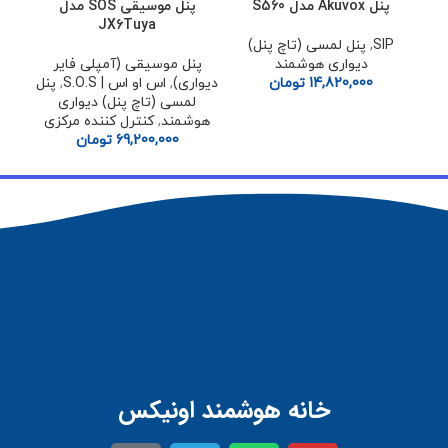
پنل Akuvox مدل S560
پنل موسیقی SOS مدل
پنل موسی
JX6Tuya
SIP
,
پنل لمسی (تاچ پنل)
پن
دیواری هوشمند
پنل موسیقی (آمپلی فایر
دیوا
14,820,000
تومان
دیواری)
,
اس او اس | S.O.S
,
پنل
ل
لمسی (تاچ پنل) دیواری
هوشمند
,
کنترل کننده مرکزی
69,200,000
تومان
خانه هوشمند اونیکس