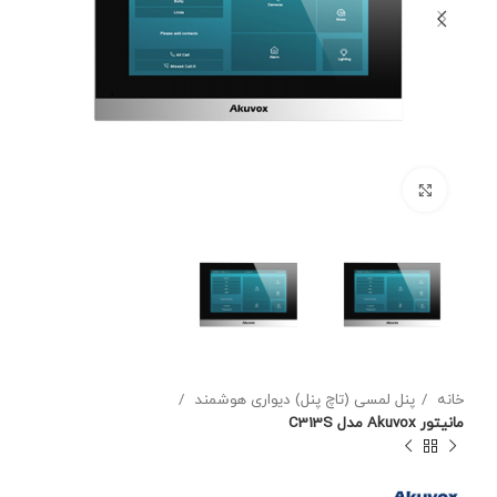
برای بزرگنمایی کلیک کنید
خانه
پنل لمسی (تاچ پنل) دیواری هوشمند
مانیتور Akuvox مدل C313S