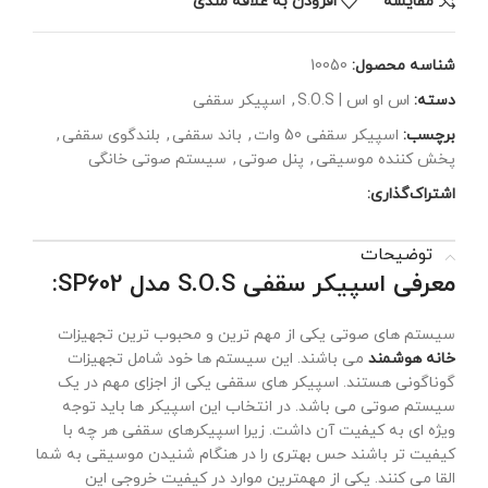
مقايسه
افزودن به علاقه مندی
شناسه محصول:
10050
دسته:
اس او اس | S.O.S
,
اسپیکر سقفی
برچسب:
اسپیکر سقفی 50 وات
,
باند سقفی
,
بلندگوی سقفی
,
پخش کننده موسیقی
,
پنل صوتی
,
سیستم صوتی خانگی
اشتراک‌گذاری:
توضیحات
معرفی اسپیکر سقفی S.O.S مدل SP602:
سیستم های صوتی یکی از مهم ترین و محبوب ترین تجهیزات
خانه هوشمند
می باشند. این سیستم ها خود شامل تجهیزات
گوناگونی هستند. اسپیکر های سقفی یکی از اجزای مهم در یک
سیستم صوتی می باشد. در انتخاب این اسپیکر ها باید توجه
ویژه ای به کیفیت آن داشت. زیرا اسپیکرهای سقفی هر چه با
کیفیت تر باشند حس بهتری را در هنگام شنیدن موسیقی به شما
القا می‌ کنند. یکی از مهمترین موارد در کیفیت خروجی این