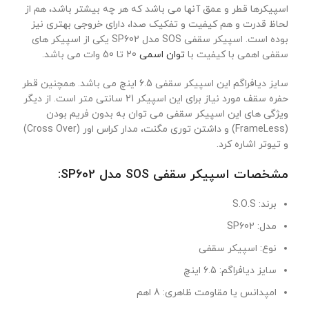
اسپیکرها قطر و عمق آنها می باشد که هر چه بیشتر باشد، هم از
لحاظ قدرت و هم کیفیت و تفکیک صدا، دارای خروجی بهتری نیز
بوده است. اسپیکر سقفی SOS مدل SP602 یکی از اسپیکر های
سقفی اهمی با کیفیت با
توان اسمی
20 تا 50 وات می باشد.
سایز دیافراگم این اسپیکر سقفی 6.5 اینچ می باشد. همچنین قطر
حفره سقف مورد نیاز برای این اسپیکر 21 سانتی متر است. از دیگر
ویژگی های این اسپیکر سقفی می توان به بدون فریم بودن
(FrameLess) و داشتن توری مگنت، مدار کراس اور (Cross Over)
و تیوتر اشاره کرد.
مشخصات اسپیکر سقفی SOS مدل SP602:
برند: S.O.S
مدل: SP602
نوع: اسپیکر سقفی
سایز دیافراگم: 6.5 اینچ
امپدانس یا مقاومت ظاهری: 8 اهم