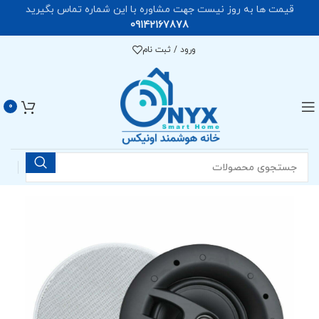
قیمت ها به روز نیست جهت مشاوره با این شماره تماس بگیرید
09142167878
ورود / ثبت نام
0