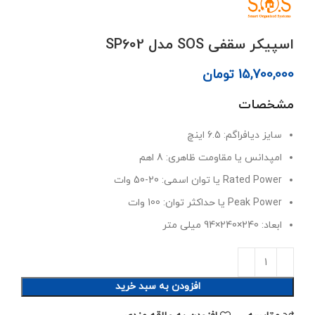
اسپیکر سقفی SOS مدل SP602
15,700,000
تومان
مشخصات
سایز دیافراگم: 6.5 اینچ
امپدانس یا مقاومت ظاهری: 8 اهم
Rated Power یا توان اسمی: 20-50 وات
Peak Power یا حداکثر توان: 100 وات
ابعاد: 240×240×94 میلی متر
افزودن به سبد خرید