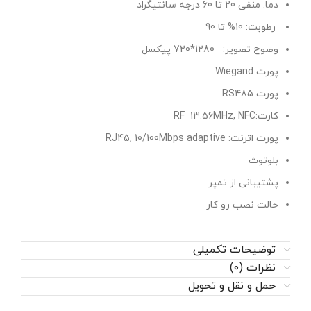
دما: منفی 20 تا 60 درجه سانتیگراد
رطوبت: 10% تا 90
وضوح تصویر: 1280*720 پیکسل
پورت Wiegand
پورت RS485
کارت:RF 13.56MHz, NFC
پورت اترنت: RJ45, 10/100Mbps adaptive
بلوتوث
پشتیبانی از تمپر
حالت نصب رو کار
توضیحات تکمیلی
نظرات (0)
حمل و نقل و تحویل