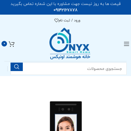
قیمت ها به روز نیست جهت مشاوره با این شماره تماس بگیرید
09142167878
ورود / ثبت نام
0