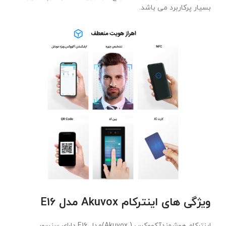
بسیار پرکاربرد می باشد.
ویژگی های اینترکام Akuvox مدل E16
اینترکام هوشمندآکووکس ( Akuvox)مدل E16 دارای سنسور