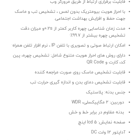
قابلیت برقراری ارتباط از طریق مرورگر وب
با احراز هویت بیومتریک بدون لمس ، تشخیص تب و ماسک
جهت حفظ و افزایش بهداشت اجتماعی.
مدت زمان شناسایی چهره کاربر کمتر از 0.2sو میزان دقت
تشخیص چهره بیشتر از 99.7٪·
امکان ارتباط صوتی و تصویری با تلفن IP ، نرم افزار تلفن همراه·
دارای روش های احراز هویت متنوع شامل: تشخیص چهره، پین
کد، کارت و QR Code
قابلیت تشخیص ماسک روی صورت مراجعه کننده
قابلیت تشخیص دمای بدن و اندازه گیری حرارت تب
جنس بدنه: پلاستیک
دوربین: 2 مگاپیکسلی، WDR
بدنه مقاوم در برابر خط و خش
صفحه نمایش: lcd 5 اینچ
آداپتور 12 ولت DC