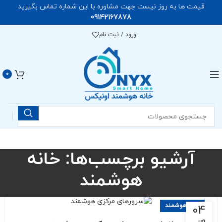
قیمت ها به روز نیست جهت مشاوره با این شماره تماس بگیرید
09142167878
ورود / ثبت نام
0
آرشیو برچسب‌ها: خانه‌
هوشمند
خانه هوشمند
04