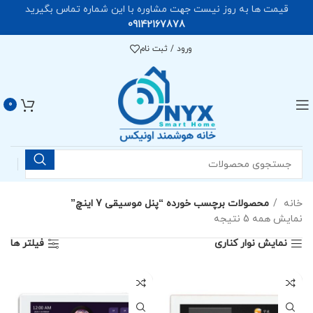
قیمت ها به روز نیست جهت مشاوره با این شماره تماس بگیرید
09142167878
ورود / ثبت نام
0
خانه
محصولات برچسب خورده “پنل موسیقی 7 اینچ”
نمایش همه 5 نتیجه
نمایش نوار کناری
فیلتر ها