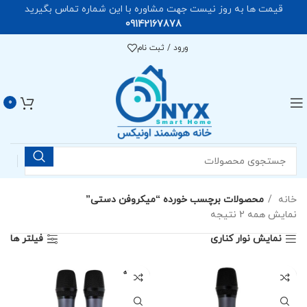
قیمت ها به روز نیست جهت مشاوره با این شماره تماس بگیرید
09142167878
ورود / ثبت نام
0
خانه
محصولات برچسب خورده “میکروفن دستی”
نمایش همه 2 نتیجه
نمایش نوار کناری
فیلتر ها
فروخته
شده