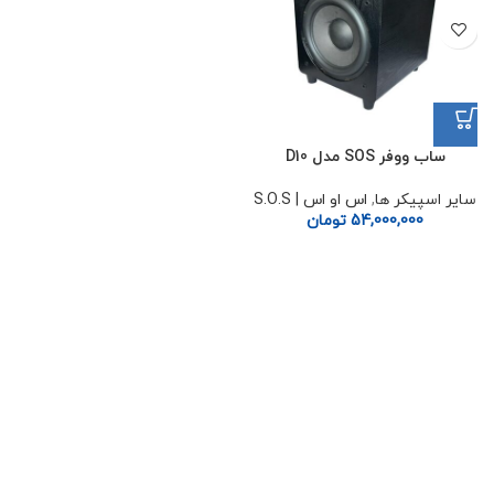
ساب ووفر SOS مدل D10
سایر اسپیکر ها
,
اس او اس | S.O.S
54,000,000
تومان