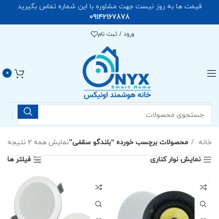
قیمت ها به روز نیست جهت مشاوره با این شماره تماس بگیرید
09142167878
ورود / ثبت نام
0
خانه
محصولات برچسب خورده “بلندگو سقفی”
نمایش همه 2 نتیجه
نمایش نوار کناری
فیلتر ها