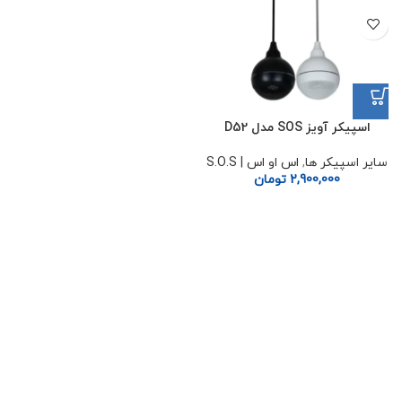
اسپیکر آویز SOS مدل D52
سایر اسپیکر ها
,
اس او اس | S.O.S
2,900,000
تومان