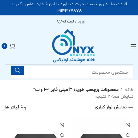
قیمت ها به روز نیست جهت مشاوره با این شماره تماس بگیرید
09142167878
ورود / ثبت نام
0
خانه
محصولات برچسب خورده “آمپلی فایر 100 وات”
نمایش همه 2 نتیجه
نمایش نوار کناری
فیلتر ها